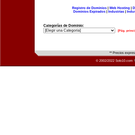
Registro de Dominios
|
Web Hosting
|
D
Dominios Expirados
|
Industrias
|
Indu
Categorías de Dominio:
[Pág. princi
** Precios expre
© 2002/2022 Solo10.com