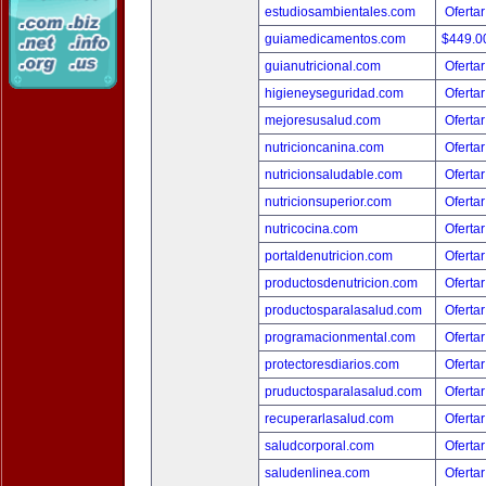
estudiosambientales.com
Ofertar
guiamedicamentos.com
$449.
guianutricional.com
Ofertar
higieneyseguridad.com
Ofertar
mejoresusalud.com
Ofertar
nutricioncanina.com
Ofertar
nutricionsaludable.com
Ofertar
nutricionsuperior.com
Ofertar
nutricocina.com
Ofertar
portaldenutricion.com
Ofertar
productosdenutricion.com
Ofertar
productosparalasalud.com
Ofertar
programacionmental.com
Ofertar
protectoresdiarios.com
Ofertar
pruductosparalasalud.com
Ofertar
recuperarlasalud.com
Ofertar
saludcorporal.com
Ofertar
saludenlinea.com
Ofertar