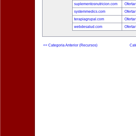
suplementosnutricion.com
Ofertar
systemmedics.com
Ofertar
terapiagrupal.com
Ofertar
webdesalud.com
Ofertar
<< Categoria Anterior (Recursos)
Cat