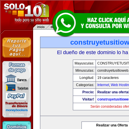
construyetusitio
El dueño de este dominio lo ha
Mayusculas:
CONSTRUYETUSIT
Minusculas:
construyetusitiowe
Longitud:
19 caracteres
Categorias:
Internet
,
Web Hostin
Precio:
Realizar una oferta
Visitar!
construyetusitiow
Serán consideradas ofer
Realizar una Oferta