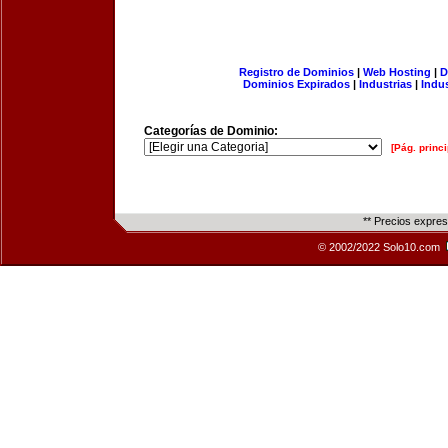
Registro de Dominios
|
Web Hosting
|
D
Dominios Expirados
|
Industrias
|
Indu
Categorías de Dominio:
[Pág. princi
** Precios expre
© 2002/2022 Solo10.com