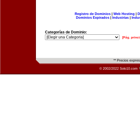
Registro de Dominios
|
Web Hosting
|
D
Dominios Expirados
|
Industrias
|
Indu
Categorías de Dominio:
[Pág. princi
** Precios expre
© 2002/2022 Solo10.com