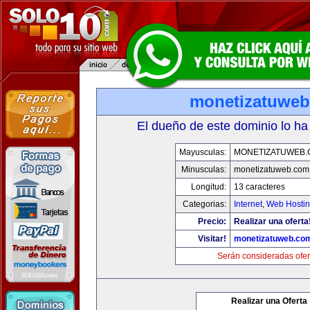
monetizatuwe
El dueño de este dominio lo ha
Mayusculas:
MONETIZATUWEB
Minusculas:
monetizatuweb.com
Longitud:
13 caracteres
Categorias:
Internet
,
Web Hostin
Precio:
Realizar una oferta
Visitar!
monetizatuweb.co
Serán consideradas ofer
Realizar una Oferta