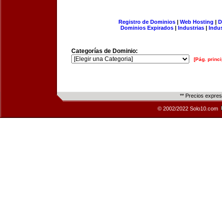
Registro de Dominios
|
Web Hosting
|
D
Dominios Expirados
|
Industrias
|
Indu
Categorías de Dominio:
[Pág. princi
** Precios expre
© 2002/2022 Solo10.com