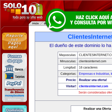
ClientesIntern
El dueño de este dominio lo ha
Mayusculas:
CLIENTESINTERNET.
Minusculas:
clientesinternet.com
Longitud:
16 caracteres
Categorias:
Empresas e Industrias
,
I
Precio:
Realizar una oferta!
Visitar!
clientesinternet.com
Serán consideradas ofer
Realizar una Oferta