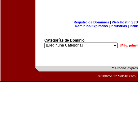
Registro de Dominios
|
Web Hosting
|
D
Dominios Expirados
|
Industrias
|
Indu
Categorías de Dominio:
[Pág. princi
** Precios expre
© 2002/2022 Solo10.com