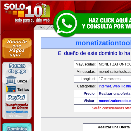
monetizationtoo
El dueño de este dominio lo ha
Mayusculas:
MONETIZATIONTO
Minusculas:
monetizationtools.
Longitud:
17 caracteres
Categorias:
Internet
,
Web Hostin
Precio:
Realizar una oferta
Visitar!
monetizationtools
Serán consideradas ofer
Realizar una Oferta