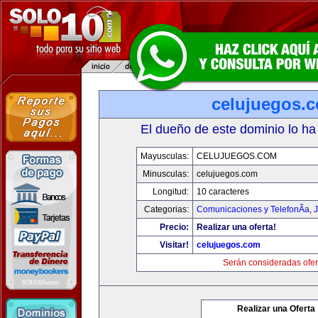
celujuegos.
El dueño de este dominio lo ha
Mayusculas:
CELUJUEGOS.COM
Minusculas:
celujuegos.com
Longitud:
10 caracteres
Categorias:
Comunicaciones y TelefonÃ­a
,
J
Precio:
Realizar una oferta!
Visitar!
celujuegos.com
Serán consideradas ofer
Realizar una Oferta