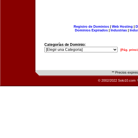
Registro de Dominios
|
Web Hosting
|
D
Dominios Expirados
|
Industrias
|
Indu
Categorías de Dominio:
[Pág. princi
** Precios expre
© 2002/2022 Solo10.com