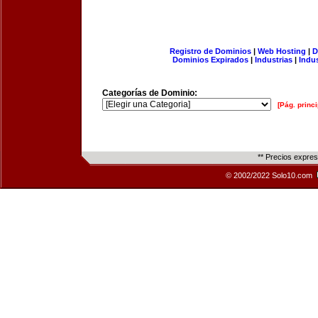
Registro de Dominios
|
Web Hosting
|
D
Dominios Expirados
|
Industrias
|
Indu
Categorías de Dominio:
[Pág. princi
** Precios expre
© 2002/2022 Solo10.com