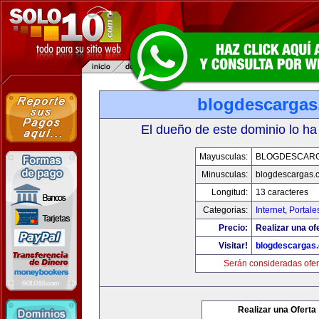
blogdescarga
El dueño de este dominio lo ha
Mayusculas:
BLOGDESCAR
Minusculas:
blogdescargas.
Longitud:
13 caracteres
Categorias:
Internet
,
Portale
Precio:
Realizar una of
Visitar!
blogdescargas
Serán consideradas ofer
Realizar una Oferta