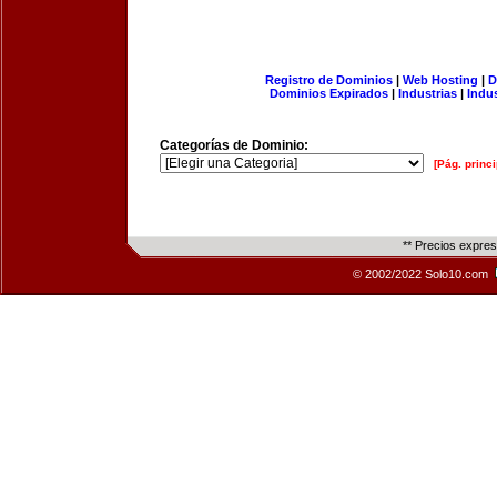
Registro de Dominios
|
Web Hosting
|
D
Dominios Expirados
|
Industrias
|
Indu
Categorías de Dominio:
[Pág. princi
** Precios expre
© 2002/2022 Solo10.com