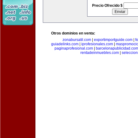
Precio Ofrecido $
Otros dominios en venta:
zonabursatil.com
|
exportimportguide.com
|
f
guiadelinks.com
|
iprofesionales.com
|
maspromoci
paginaprofesional.com
|
barcelonapublicidad.co
rentadeinmuebles.com
|
seleccio