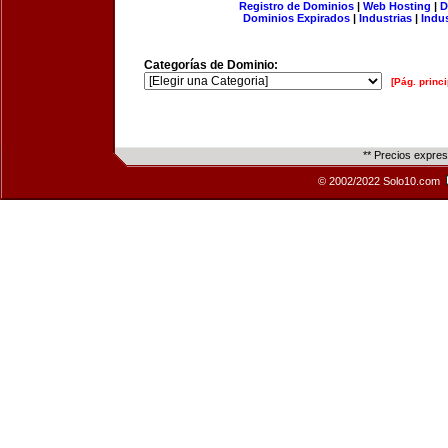
Registro de Dominios
|
Web Hosting
|
D
Dominios Expirados
|
Industrias
|
Indu
Categorías de Dominio:
[Pág. princi
** Precios expre
© 2002/2022 Solo10.com