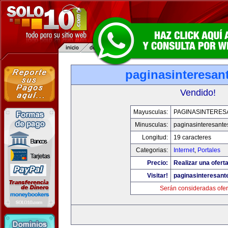
paginasinteresan
Vendido!
Mayusculas:
PAGINASINTERES
Minusculas:
paginasinteresant
Longitud:
19 caracteres
Categorias:
Internet
,
Portales
Precio:
Realizar una oferta
Visitar!
paginasinteresan
Serán consideradas ofer