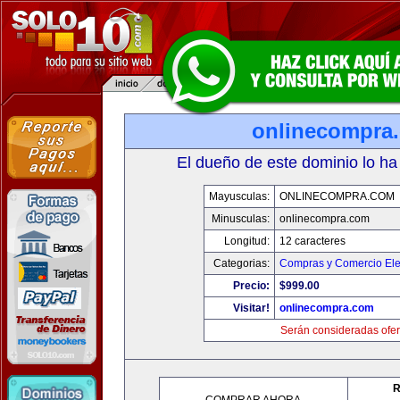
onlinecompra
El dueño de este dominio lo ha
Mayusculas:
ONLINECOMPRA.COM
Minusculas:
onlinecompra.com
Longitud:
12 caracteres
Categorias:
Compras y Comercio Ele
Precio:
$999.00
Visitar!
onlinecompra.com
Serán consideradas ofer
R