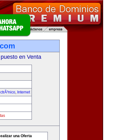
.com
 puesto en Venta
ctrÃ³nico
,
Internet
tas
ealizar una Oferta