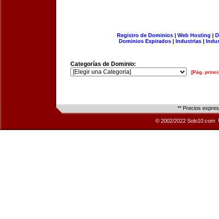
Registro de Dominios
|
Web Hosting
|
D
Dominios Expirados
|
Industrias
|
Indu
Categorías de Dominio:
[Pág. princi
** Precios expre
© 2002/2022 Solo10.com